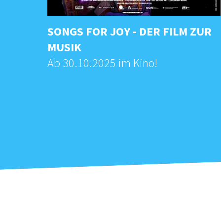
SONGS FOR JOY - DER FILM ZUR
uf
MUSIK
d
Ab 30.10.2025 im Kino!