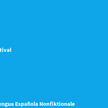
tival
k
engua Española Nonfiktionale