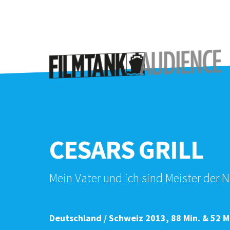
CESARS GRILL
Mein Vater und ich sind Meister der
Deutschland / Schweiz 2013, 88 Min. & 52 M