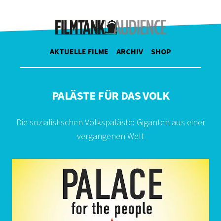
AKTUELLE FILME
ARCHIV
SHOP
PALÄSTE FÜR DAS VOLK
Die sozialistischen Volkspaläste: Giganten aus einer
vergangenen Welt